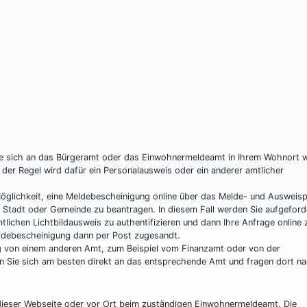
e sich an das Bürgeramt oder das Einwohnermeldeamt in Ihrem Wohnort 
 der Regel wird dafür ein Personalausweis oder ein anderer amtlicher
glichkeit, eine Meldebescheinigung online über das Melde- und Ausweisp
n Stadt oder Gemeinde zu beantragen. In diesem Fall werden Sie aufgeford
lichen Lichtbildausweis zu authentifizieren und dann Ihre Anfrage online 
eldebescheinigung dann per Post zugesandt.
ng von einem anderen Amt, zum Beispiel vom Finanzamt oder von der
n Sie sich am besten direkt an das entsprechende Amt und fragen dort na
f dieser Webseite oder vor Ort beim zuständigen Einwohnermeldeamt. Die