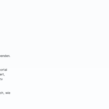
wenden.
ortal
ert,
zu
ch, wie