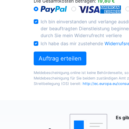
Die Gesamtkosten betragen:
19,80 €
Ich bin einverstanden und verlange ausdr
der beauftragten Dienstleistung beginnen
durch Sie mein Widerrufrecht verliere
Ich habe das mir zustehende
Widerrufsr
Auftrag erteilen
Meldebescheinigung.online ist keine Behördenseite, sond
Meldebescheinigung für Sie beidem zuständigen Amt zu
Streitbeilegung (OS) bereit:
http://ec.europa.eu/cons
Es gi