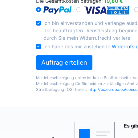
Die Gesamtkosten betragen:
19,80 €
Ich bin einverstanden und verlange ausdr
der beauftragten Dienstleistung beginnen
durch Sie mein Widerrufrecht verliere
Ich habe das mir zustehende
Widerrufsr
Auftrag erteilen
Meldebescheinigung.online ist keine Behördenseite, sond
Meldebescheinigung für Sie beidem zuständigen Amt zu
Streitbeilegung (OS) bereit:
http://ec.europa.eu/cons
Es gi