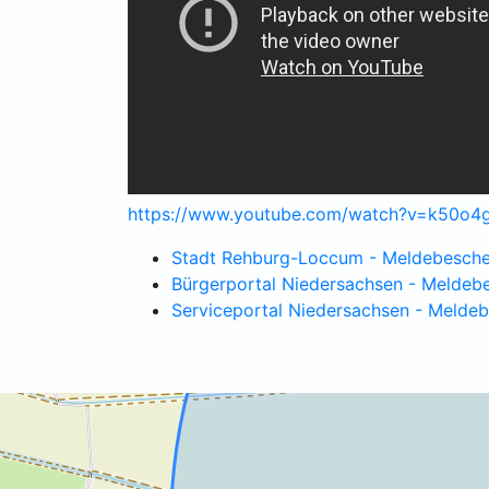
https://www.youtube.com/watch?v=k50o
Stadt Rehburg-Loccum - Meldebesche
Bürgerportal Niedersachsen - Meldeb
Serviceportal Niedersachsen - Melde