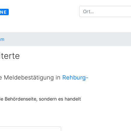
INE
um
terte
ne Meldebestätigung in
Rehburg-
lle Behördenseite, sondern es handelt