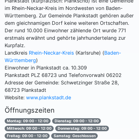
Plankstadt (kurpfälzisch: Plankschd) ist eine Gemeinde
im Rhein-Neckar-Kreis im Nordwesten von Baden-
Württemberg. Zur Gemeinde Plankstadt gehören außer
dem gleichnamigen Dorf keine weiteren Ortschaften.
Der rund 10.000 Einwohner zählende Ort wurde 771
erstmals erwähnt und gehörte jahrhundertelang zur
Kurpfalz.
Landkreis
Rhein-Neckar-Kreis
(Karlsruhe) (
Baden-
Württemberg
)
Einwohner in Plankstadt ca. 10.309
Plankstadt PLZ 68723 und Telefonvorwahl 06202
Adresse der Gemeinde: Schwetzinger Straße 28,
68723 Plankstadt
Website:
www.plankstadt.de
Öffnungszeiten
Montag: 09:00 - 12:00
Dienstag: 09:00 - 12:00
Mittwoch: 09:00 - 12:00
Donnerstag: 09:00 - 12:00
Freitag: 09:00 - 12:00
Samstag: Geschlossen