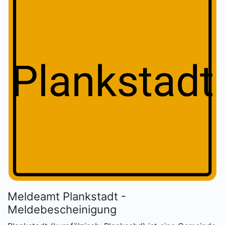
Meldeamt Plankstadt -
Meldebescheinigung