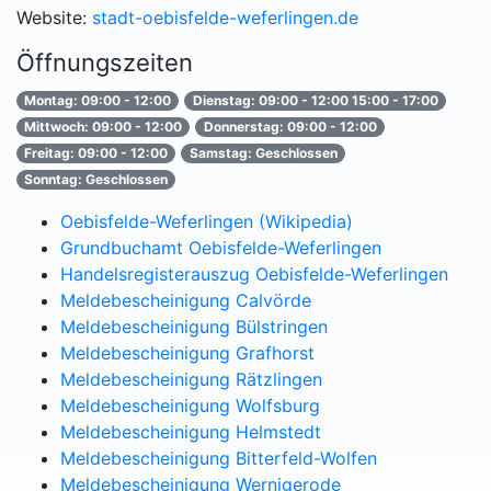
Website:
stadt-oebisfelde-weferlingen.de
Öffnungszeiten
Montag: 09:00 - 12:00
Dienstag: 09:00 - 12:00 15:00 - 17:00
Mittwoch: 09:00 - 12:00
Donnerstag: 09:00 - 12:00
Freitag: 09:00 - 12:00
Samstag: Geschlossen
Sonntag: Geschlossen
Oebisfelde-Weferlingen (Wikipedia)
Grundbuchamt Oebisfelde-Weferlingen
Handelsregisterauszug Oebisfelde-Weferlingen
Meldebescheinigung Calvörde
Meldebescheinigung Bülstringen
Meldebescheinigung Grafhorst
Meldebescheinigung Rätzlingen
Meldebescheinigung Wolfsburg
Meldebescheinigung Helmstedt
Meldebescheinigung Bitterfeld-Wolfen
Meldebescheinigung Wernigerode