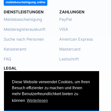
meldebescheinigung.online
DIENSTLEISTUNGEN
ZAHLUNGEN
Meldebescheinigung
PayPal
Melderegisterauskunft
VISA
Suche nach Personen
American Express
Katasteramt
Mastercard
FAQ
Lastschrift
LEGAL
Impressum
Diese Website verwendet Cookies, um Ihren
Kontakt
Besuch effizienter zu machen und Ihnen
mehr Benutzerfreundlichkeit bieten zu
Datenschutzerklärung
können
Weiterlesen
Nutzungsbedingungen