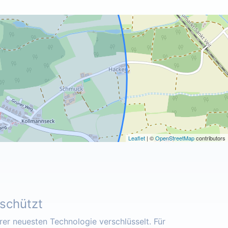
Leaflet
| ©
OpenStreetMap
contributors
eschützt
er neuesten Technologie verschlüsselt. Für