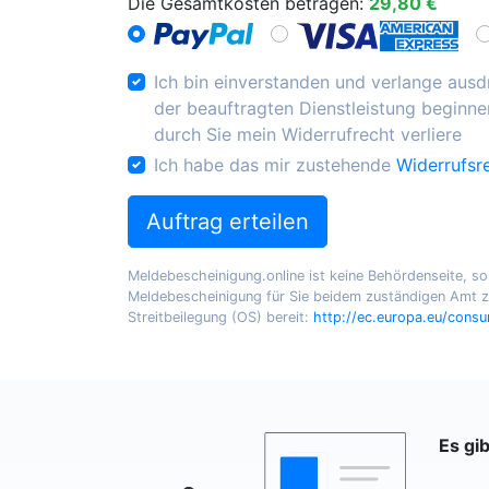
Die Gesamtkosten betragen:
29,80 €
Ich bin einverstanden und verlange ausdr
der beauftragten Dienstleistung beginnen
durch Sie mein Widerrufrecht verliere
Ich habe das mir zustehende
Widerrufsr
Auftrag erteilen
Meldebescheinigung.online ist keine Behördenseite, sond
Meldebescheinigung für Sie beidem zuständigen Amt zu
Streitbeilegung (OS) bereit:
http://ec.europa.eu/cons
Es gi