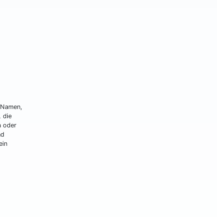
e Namen,
 die
a oder
nd
ein