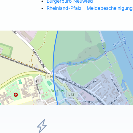
Bürgerbüro Neuwied
Rheinland-Pfalz - Meldebescheinigung