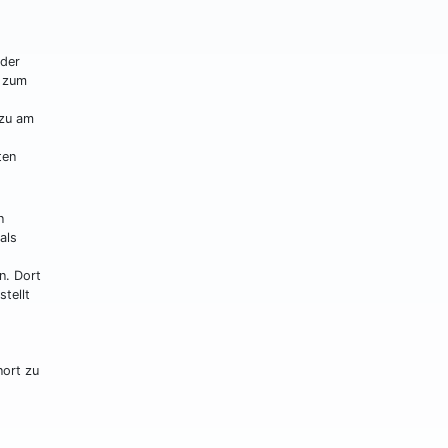
 der
e zum
azu am
ten
n
als
n. Dort
tellt
nort zu