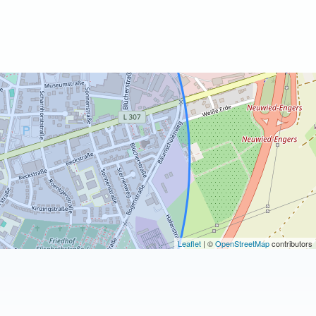
Leaflet
| ©
OpenStreetMap
contributors