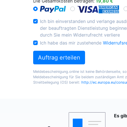
Die Gesamtkosten betragen:
19,80 €
Ich bin einverstanden und verlange ausdr
der beauftragten Dienstleistung beginnen
durch Sie mein Widerrufrecht verliere
Ich habe das mir zustehende
Widerrufsr
Auftrag erteilen
Meldebescheinigung.online ist keine Behördenseite, sond
Meldebescheinigung für Sie beidem zuständigen Amt zu
Streitbeilegung (OS) bereit:
http://ec.europa.eu/cons
Es gi