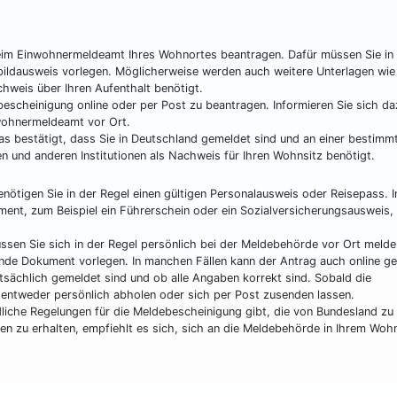
eim Einwohnermeldeamt Ihres Wohnortes beantragen. Dafür müssen Sie in
tbildausweis vorlegen. Möglicherweise werden auch weitere Unterlagen wi
chweis über Ihren Aufenthalt benötigt.
escheinigung online oder per Post zu beantragen. Informieren Sie sich d
wohnermeldeamt vor Ort.
das bestätigt, dass Sie in Deutschland gemeldet sind und an einer bestimm
n und anderen Institutionen als Nachweis für Ihren Wohnsitz benötigt.
ötigen Sie in der Regel einen gültigen Personalausweis oder Reisepass. I
ent, zum Beispiel ein Führerschein oder ein Sozialversicherungsausweis, 
en Sie sich in der Regel persönlich bei der Meldebehörde vor Ort melde
nde Dokument vorlegen. In manchen Fällen kann der Antrag auch online ges
tsächlich gemeldet sind und ob alle Angaben korrekt sind. Sobald die
 entweder persönlich abholen oder sich per Post zusenden lassen.
dliche Regelungen für die Meldebescheinigung gibt, die von Bundesland zu
n zu erhalten, empfiehlt es sich, sich an die Meldebehörde in Ihrem Woh