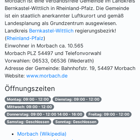
Morbach ist eine verbandsfreie Gemeinde im Landkreis
Bernkastel-Wittlich in Rheinland-Pfalz. Die Gemeinde
ist ein staatlich anerkannter Luftkurort und gemäß
Landesplanung als Grundzentrum ausgewiesen.
Landkreis
Bernkastel-Wittlich
regierungsbezirk!
(
Rheinland-Pfalz
)
Einwohner in Morbach ca. 10.565
Morbach PLZ 54497 und Telefonvorwahl
Vorwahlen: 06533, 06536 (Wederath)
Adresse der Gemeinde: Bahnhofstr. 19, 54497 Morbach
Website:
www.morbach.de
Öffnungszeiten
Montag: 09:00 - 12:00
Dienstag: 09:00 - 12:00
Mittwoch: 09:00 - 12:00
Donnerstag: 09:00 - 12:00 14:00 - 16:00
Freitag: 09:00 - 12:00
Samstag: Geschlossen
Sonntag: Geschlossen
Morbach (Wikipedia)