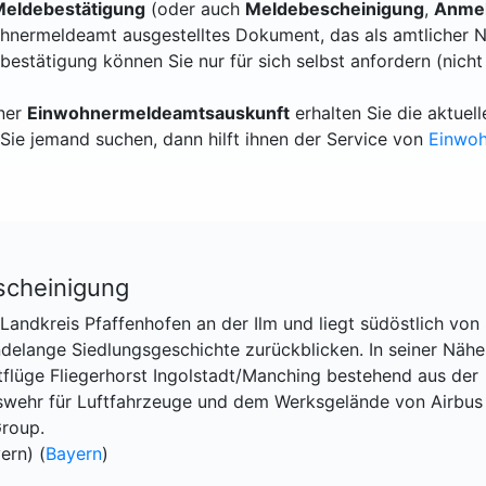
eldebestätigung
(oder auch
Meldebescheinigung
,
Anmel
hnermeldeamt ausgestelltes Dokument, das als amtlicher N
bestätigung können Sie nur für sich selbst anfordern (nicht
iner
Einwohnermeldeamtsauskunft
erhalten Sie die aktue
Sie jemand suchen, dann hilft ihnen der Service von
Einwo
scheinigung
Landkreis Pfaffenhofen an der Ilm und liegt südöstlich von
endelange Siedlungsgeschichte zurückblicken. In seiner Nähe
stflüge Fliegerhorst Ingolstadt/Manching bestehend aus der
eswehr für Luftfahrzeuge und dem Werksgelände von Airbus
Group.
ern) (
Bayern
)