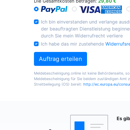
Die Gesamtkosten betragen:
29,80 €
Ich bin einverstanden und verlange ausdr
der beauftragten Dienstleistung beginnen
durch Sie mein Widerrufrecht verliere
Ich habe das mir zustehende
Widerrufsr
Auftrag erteilen
Meldebescheinigung.online ist keine Behördenseite, sond
Meldebescheinigung für Sie beidem zuständigen Amt zu
Streitbeilegung (OS) bereit:
http://ec.europa.eu/cons
Es gi