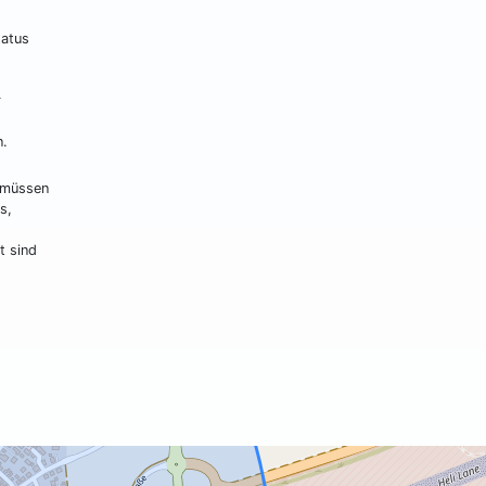
tatus
r
n.
 müssen
s,
t sind