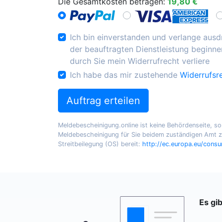
Die Gesamtkosten betragen:
19,80 €
Ich bin einverstanden und verlange ausdr
der beauftragten Dienstleistung beginnen
durch Sie mein Widerrufrecht verliere
Ich habe das mir zustehende
Widerrufsr
Auftrag erteilen
Meldebescheinigung.online ist keine Behördenseite, sond
Meldebescheinigung für Sie beidem zuständigen Amt zu
Streitbeilegung (OS) bereit:
http://ec.europa.eu/cons
Es gi