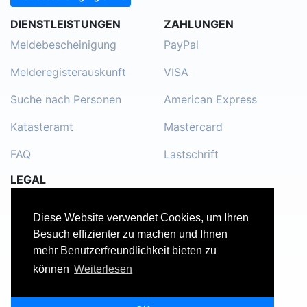
DIENSTLEISTUNGEN
ZAHLUNGEN
Meldebescheinigung
PayPal
Melderegisterauskunft
VISA
Suche nach Personen
American Express
Katasteramt
Mastercard
FAQ
Lastschrift
LEGAL
Impressum
Diese Website verwendet Cookies, um Ihren
Kontakt
Besuch effizienter zu machen und Ihnen
mehr Benutzerfreundlichkeit bieten zu
Datenschutzerklärung
können
Weiterlesen
Nutzungsbedingungen