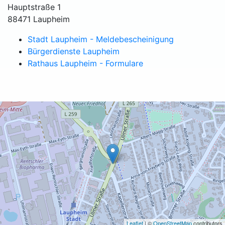
Hauptstraße 1
88471 Laupheim
Stadt Laupheim - Meldebescheinigung
Bürgerdienste Laupheim
Rathaus Laupheim - Formulare
Leaflet
| ©
OpenStreetMap
contributors