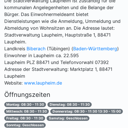
Die Stadtverwaltung Laupheim ist zuständig für die
kommunalen Angelegenheiten und die Belange der
Bürger. Das Einwohnermeldeamt bietet
Dienstleistungen wie die Anmeldung, Ummeldung und
Abmeldung von Wohnsitzen an. Die Adresse lautet:
Stadtverwaltung Laupheim, Hauptstraße 1, 88471
Laupheim.
Landkreis
Biberach
(Tübingen) (
Baden-Württemberg
)
Einwohner in Laupheim ca. 22.595
Laupheim PLZ 88471 und Telefonvorwahl 07392
Adresse der Stadtverwaltung: Marktplatz 1, 88471
Laupheim
Website:
www.laupheim.de
Öffnungszeiten
Montag: 08:30 - 11:30
Dienstag: 08:30 - 11:30
Mittwoch: 08:30 - 11:30
Donnerstag: 08:30 - 11:30 13:30 - 15:00
Freitag: 08:30 - 11:30
Samstag: Geschlossen
Sonntag: Geschlossen