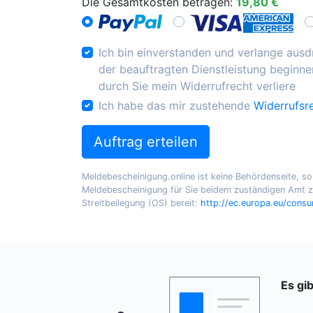
Die Gesamtkosten betragen:
19,80 €
Ich bin einverstanden und verlange ausdr
der beauftragten Dienstleistung beginnen
durch Sie mein Widerrufrecht verliere
Ich habe das mir zustehende
Widerrufsr
Auftrag erteilen
Meldebescheinigung.online ist keine Behördenseite, sond
Meldebescheinigung für Sie beidem zuständigen Amt zu
Streitbeilegung (OS) bereit:
http://ec.europa.eu/cons
Es gi