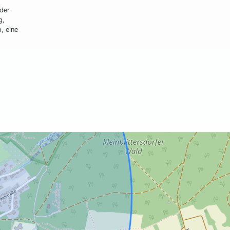
der
g,
, eine