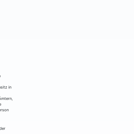
m
sitz in
Ämtern,
e
erson
der