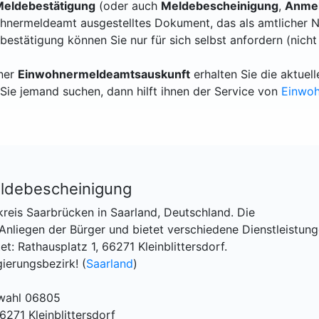
eldebestätigung
(oder auch
Meldebescheinigung
,
Anmel
hnermeldeamt ausgestelltes Dokument, das als amtlicher N
bestätigung können Sie nur für sich selbst anfordern (nicht
iner
Einwohnermeldeamtsauskunft
erhalten Sie die aktue
Sie jemand suchen, dann hilft ihnen der Service von
Einwo
eldebescheinigung
kreis Saarbrücken in Saarland, Deutschland. Die
liegen der Bürger und bietet verschiedene Dienstleistung
: Rathausplatz 1, 66271 Kleinblittersdorf.
ierungsbezirk! (
Saarland
)
rwahl 06805
6271 Kleinblittersdorf