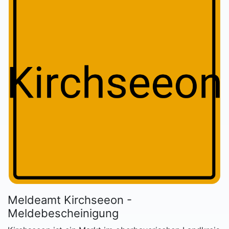
Meldeamt Kirchseeon -
Meldebescheinigung