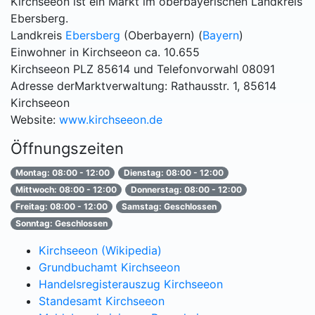
Kirchseeon ist ein Markt im oberbayerischen Landkreis
Ebersberg.
Landkreis
Ebersberg
(Oberbayern) (
Bayern
)
Einwohner in Kirchseeon ca. 10.655
Kirchseeon PLZ 85614 und Telefonvorwahl 08091
Adresse derMarktverwaltung: Rathausstr. 1, 85614
Kirchseeon
Website:
www.kirchseeon.de
Öffnungszeiten
Montag: 08:00 - 12:00
Dienstag: 08:00 - 12:00
Mittwoch: 08:00 - 12:00
Donnerstag: 08:00 - 12:00
Freitag: 08:00 - 12:00
Samstag: Geschlossen
Sonntag: Geschlossen
Kirchseeon (Wikipedia)
Grundbuchamt Kirchseeon
Handelsregisterauszug Kirchseeon
Standesamt Kirchseeon