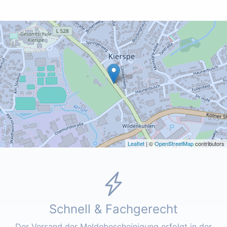
Leaflet
| ©
OpenStreetMap
contributors
Schnell & Fachgerecht
Der Versand der Meldebescheinigung erfolgt in der