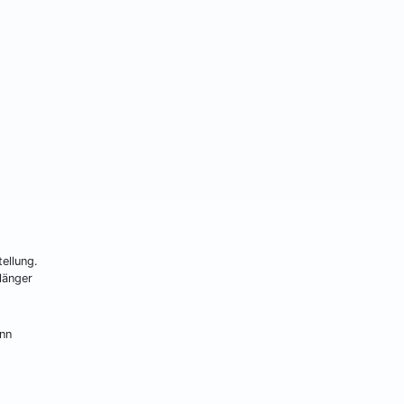
ellung.
länger
ann