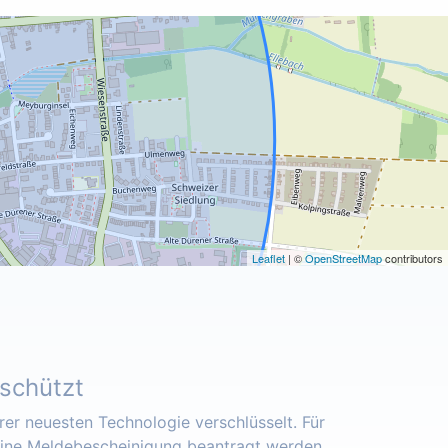
Leaflet
| ©
OpenStreetMap
contributors
eschützt
er neuesten Technologie verschlüsselt. Für
eine Meldebescheinigung beantragt werden