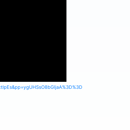
0ctlpEs&pp=ygUHSsO8bGljaA%3D%3D