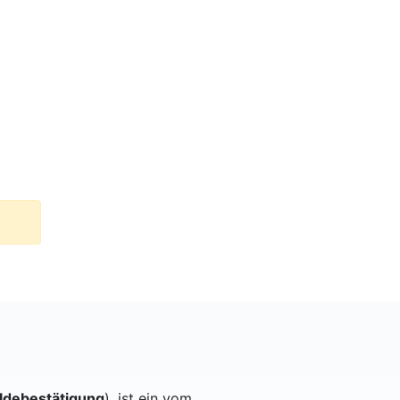
debestätigung
), ist ein vom