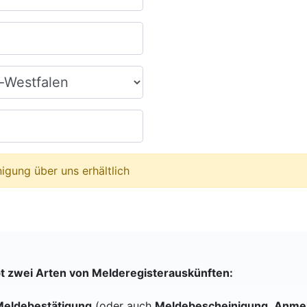
igung über uns erhältlich
bt zwei Arten von Melderegisterauskünften:
eldebestätigung
(oder auch
Meldebescheinigung
,
Anmel