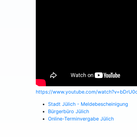
https://www.youtube.com/watch?v=bDrU
Stadt Jülich - Meldebescheinigung
Bürgerbüro Jülich
Online-Terminvergabe Jülich