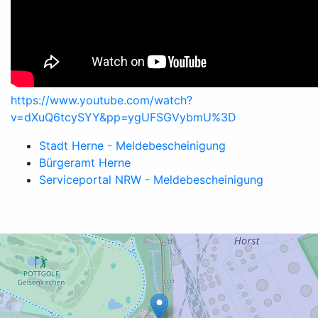
https://www.youtube.com/watch?
v=dXuQ6tcySYY&pp=ygUFSGVybmU%3D
Stadt Herne - Meldebescheinigung
Bürgeramt Herne
Serviceportal NRW - Meldebescheinigung