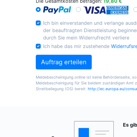
Die Gesamtkosten betragen:
19,80 €
Ich bin einverstanden und verlange ausdr
der beauftragten Dienstleistung beginnen
durch Sie mein Widerrufrecht verliere
Ich habe das mir zustehende
Widerrufsr
Auftrag erteilen
Meldebescheinigung.online ist keine Behördenseite, sond
Meldebescheinigung für Sie beidem zuständigen Amt zu
Streitbeilegung (OS) bereit:
http://ec.europa.eu/cons
Es gi