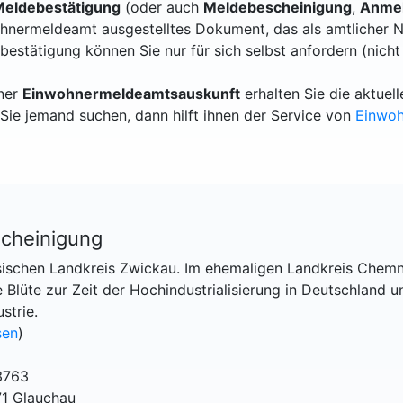
eldebestätigung
(oder auch
Meldebescheinigung
,
Anmel
hnermeldeamt ausgestelltes Dokument, das als amtlicher N
bestätigung können Sie nur für sich selbst anfordern (nicht
iner
Einwohnermeldeamtsauskunft
erhalten Sie die aktue
Sie jemand suchen, dann hilft ihnen der Service von
Einwo
cheinigung
hsischen Landkreis Zwickau. Im ehemaligen Landkreis Chemn
e Blüte zur Zeit der Hochindustrialisierung in Deutschland u
strie.
sen
)
3763
71 Glauchau