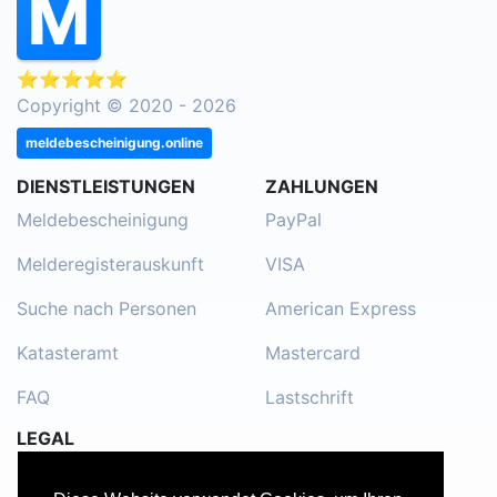
⭐⭐⭐⭐⭐
Copyright © 2020 - 2026
meldebescheinigung.online
DIENSTLEISTUNGEN
ZAHLUNGEN
Meldebescheinigung
PayPal
Melderegisterauskunft
VISA
Suche nach Personen
American Express
Katasteramt
Mastercard
FAQ
Lastschrift
LEGAL
Impressum