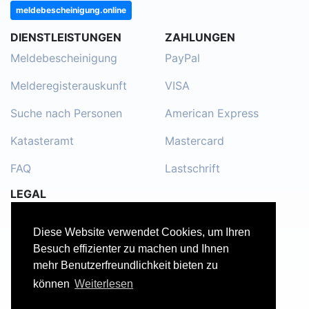
meldebescheinigung.online
DIENSTLEISTUNGEN
ZAHLUNGEN
Meldebescheinigung
PayPal
Melderegisterauskunft
VISA
Suche nach Personen
American Express
Katasteramt
Mastercard
FAQ
Lastschrift
LEGAL
Impressum
Diese Website verwendet Cookies, um Ihren
Kontakt
Besuch effizienter zu machen und Ihnen
mehr Benutzerfreundlichkeit bieten zu
Datenschutzerklärung
können
Weiterlesen
Nutzungsbedingungen