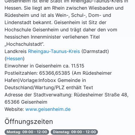
Geisenheim ist eine Stadt im Rheingau-Taunus-Kreis in
Hessen. Sie liegt am Rhein zwischen Wiesbaden und
Rüdesheim und ist als Wein-, Schul-, Dom- und
Lindenstadt bekannt. Geisenheim ist Sitz der
Hochschule Geisenheim und trägt daher den vom
hessischen Innenminister verliehenen Titel
„Hochschulstadt“.
Landkreis
Rheingau-Taunus-Kreis
(Darmstadt)
(
Hessen
)
Einwohner in Geisenheim ca. 11.515
Postleitzahlen: 65366,65385 (Am Rüdesheimer
Hafen)Vorlage:Infobox Gemeinde in
Deutschland/Wartung/PLZ enthält Text
Adresse der Stadtverwaltung: Rüdesheimer Straße 48,
65366 Geisenheim
Website:
www.geisenheim.de
Öffnungszeiten
Montag: 09:00 - 12:00
Dienstag: 09:00 - 12:00