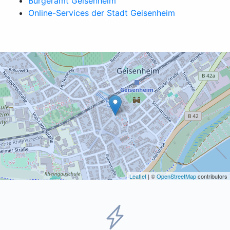
Bürgeramt Geisenheim
Online-Services der Stadt Geisenheim
Leaflet
| ©
OpenStreetMap
contributors