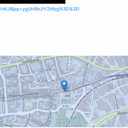
4ZVnKJI&pp=ygUHRnJlY2hlbg%3D%3D