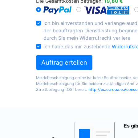
Die Gesamtkosten betragen:
19,80 €
Ich bin einverstanden und verlange ausdr
der beauftragten Dienstleistung beginnen
durch Sie mein Widerrufrecht verliere
Ich habe das mir zustehende
Widerrufsr
Auftrag erteilen
Meldebescheinigung.online ist keine Behördenseite, sond
Meldebescheinigung für Sie beidem zuständigen Amt zu
Streitbeilegung (OS) bereit:
http://ec.europa.eu/cons
Es gi