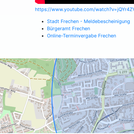
https://www.youtube.com/watch?v=jQYr
Stadt Frechen - Meldebescheinigung
Bürgeramt Frechen
Online-Terminvergabe Frechen