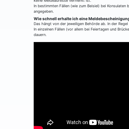
keine Meldeadresse vermerkt ist.
In bestimmten Fällen (wie zum Beisiel) bei Konsulaten 
angegeben.
Wie schnell erhalte ich eine Meldebescheinigun
Das hängt von der jeweiligen Behörde ab. In der Regel
In einzelnen Fällen (vor allem bei Feiertagen und Brü
dauern.