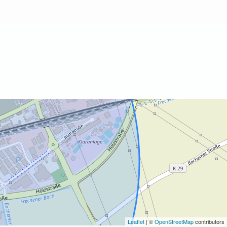
Leaflet
| ©
OpenStreetMap
contributors