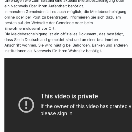
Unterlagen wie zum Beispiel eine aktuelle Mieterbescheinigung oder
ein Nachweis über Ihren Aufenthalt benötigt.
In manchen Gemeinden ist es auch möglich, die Meldebescheinigung
online oder per Post zu beantragen. Informieren Sie sich dazu am
besten auf der Webseite der Gemeinde oder beim
Einwohnermeldeamt vor Ort.
Die Meldebescheinigung ist ein offizielles Dokument, das bestätigt,
dass Sie in Deutschland gemeldet sind und an einer bestimmten
Anschrift wohnen. Sie wird häufig bei Behörden, Banken und anderen
Institutionen als Nachweis für Ihren Wohnsitz benötigt.