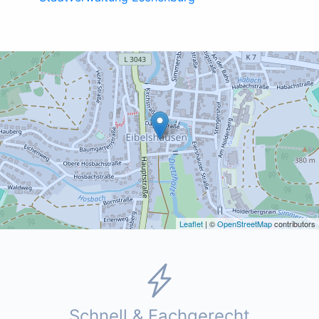
Leaflet
| ©
OpenStreetMap
contributors
Schnell & Fachgerecht