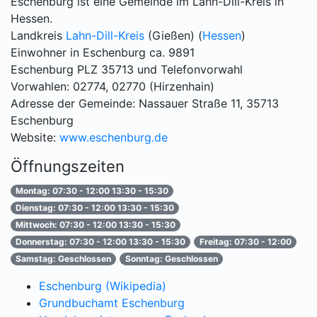
Eschenburg ist eine Gemeinde im Lahn-Dill-Kreis in
Hessen.
Landkreis
Lahn-Dill-Kreis
(Gießen) (
Hessen
)
Einwohner in Eschenburg ca. 9891
Eschenburg PLZ 35713 und Telefonvorwahl
Vorwahlen: 02774, 02770 (Hirzenhain)
Adresse der Gemeinde: Nassauer Straße 11, 35713
Eschenburg
Website:
www.eschenburg.de
Öffnungszeiten
Montag: 07:30 - 12:00 13:30 - 15:30
Dienstag: 07:30 - 12:00 13:30 - 15:30
Mittwoch: 07:30 - 12:00 13:30 - 15:30
Donnerstag: 07:30 - 12:00 13:30 - 15:30
Freitag: 07:30 - 12:00
Samstag: Geschlossen
Sonntag: Geschlossen
Eschenburg (Wikipedia)
Grundbuchamt Eschenburg