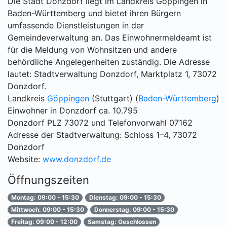
Die Stadt Donzdorf liegt im Landkreis Göppingen in
Baden-Württemberg und bietet ihren Bürgern
umfassende Dienstleistungen in der
Gemeindeverwaltung an. Das Einwohnermeldeamt ist
für die Meldung von Wohnsitzen und andere
behördliche Angelegenheiten zuständig. Die Adresse
lautet: Stadtverwaltung Donzdorf, Marktplatz 1, 73072
Donzdorf.
Landkreis
Göppingen
(Stuttgart) (
Baden-Württemberg
)
Einwohner in Donzdorf ca. 10.795
Donzdorf PLZ 73072 und Telefonvorwahl 07162
Adresse der Stadtverwaltung: Schloss 1–4, 73072
Donzdorf
Website:
www.donzdorf.de
Öffnungszeiten
Montag: 09:00 - 15:30
Dienstag: 09:00 - 15:30
Mittwoch: 09:00 - 15:30
Donnerstag: 09:00 - 15:30
Freitag: 09:00 - 12:00
Samstag: Geschlossen