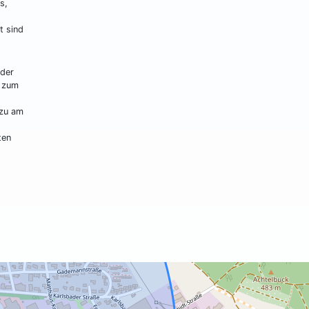
s,
t sind
 der
e zum
azu am
ten