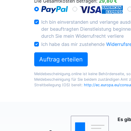
Die Gesamtkosten betragen:
29,80 €
Ich bin einverstanden und verlange ausdr
der beauftragten Dienstleistung beginnen
durch Sie mein Widerrufrecht verliere
Ich habe das mir zustehende
Widerrufsr
Auftrag erteilen
Meldebescheinigung.online ist keine Behördenseite, sond
Meldebescheinigung für Sie beidem zuständigen Amt zu
Streitbeilegung (OS) bereit:
http://ec.europa.eu/cons
Es gi