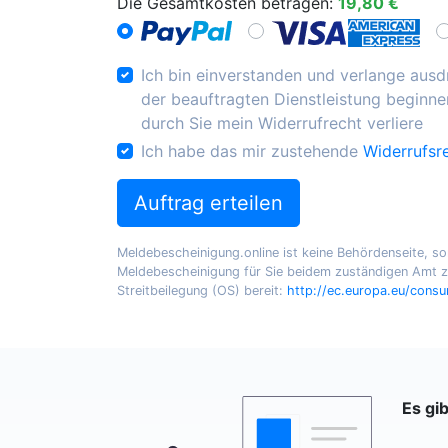
Die Gesamtkosten betragen:
19,80 €
Ich bin einverstanden und verlange ausdr
der beauftragten Dienstleistung beginnen
durch Sie mein Widerrufrecht verliere
Ich habe das mir zustehende
Widerrufsr
Auftrag erteilen
Meldebescheinigung.online ist keine Behördenseite, sond
Meldebescheinigung für Sie beidem zuständigen Amt zu
Streitbeilegung (OS) bereit:
http://ec.europa.eu/cons
Es gi