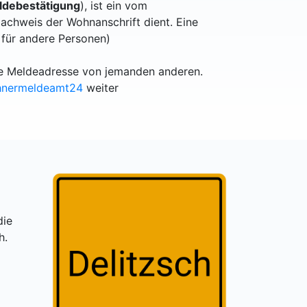
debestätigung
), ist ein vom
achweis der Wohnanschrift dient. Eine
 für andere Personen)
lle Meldeadresse von jemanden anderen.
hnermeldeamt24
weiter
die
h.