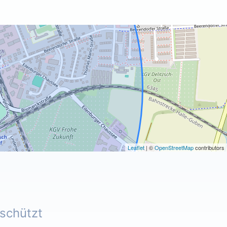
Leaflet
| ©
OpenStreetMap
contributors
eschützt