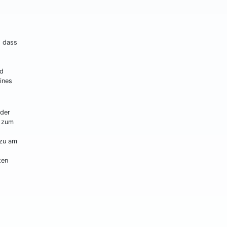
, dass
rd
ines
 der
e zum
azu am
ten