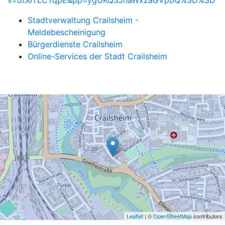
v=dtXlTLCTqpE&pp=ygUKQ3JhaWxzaGVpbQ%3D%3D
Stadtverwaltung Crailsheim -
Meldebescheinigung
Bürgerdienste Crailsheim
Online-Services der Stadt Crailsheim
Leaflet
| ©
OpenStreetMap
contributors