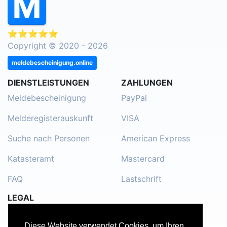
⭐⭐⭐⭐⭐
Copyright © 2020 - 2026
meldebescheinigung.online
DIENSTLEISTUNGEN
ZAHLUNGEN
Meldebescheinigung
PayPal
Melderegisterauskunft
VISA
Suche nach Personen
American Express
Katasteramt
Mastercard
FAQ
Lastschrift
LEGAL
Impressum
Diese Website verwendet Cookies, um Ihren