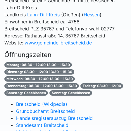
Breitscheid ist eine Gemeinde im mittelhessischen
Lahn-Dill-Kreis.
Landkreis
Lahn-Dill-Kreis
(Gießen) (
Hessen
)
Einwohner in Breitscheid ca. 4758
Breitscheid PLZ 35767 und Telefonvorwahl 02777
Adresse: Rathausstraße 14, 35767 Breitscheid
Website:
www.gemeinde-breitscheid.de
Öffnungszeiten
Montag: 08:30 - 12:00 13:30 - 15:30
Dienstag: 08:30 - 12:00 13:30 - 15:30
Mittwoch: 08:30 - 12:00 13:30 - 15:30
Donnerstag: 08:30 - 12:00 13:30 - 15:30
Freitag: 08:30 - 12:00
Samstag: Geschlossen
Sonntag: Geschlossen
Breitscheid (Wikipedia)
Grundbuchamt Breitscheid
Handelsregisterauszug Breitscheid
Standesamt Breitscheid