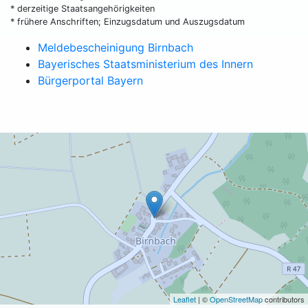
* derzeitige Staatsangehörigkeiten
* frühere Anschriften; Einzugsdatum und Auszugsdatum
Meldebescheinigung Birnbach
Bayerisches Staatsministerium des Innern
Bürgerportal Bayern
Leaflet
| ©
OpenStreetMap
contributors