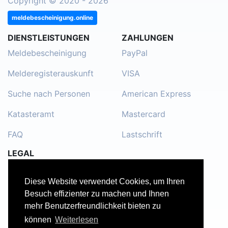
Copyright © 2020 - 2026
meldebescheinigung.online
DIENSTLEISTUNGEN
ZAHLUNGEN
Meldebescheinigung
PayPal
Melderegisterauskunft
VISA
Suche nach Personen
American Express
Katasteramt
Mastercard
FAQ
Lastschrift
LEGAL
Impressum
Diese Website verwendet Cookies, um Ihren
Kontakt
Besuch effizienter zu machen und Ihnen
mehr Benutzerfreundlichkeit bieten zu
Datenschutzerklärung
können
Weiterlesen