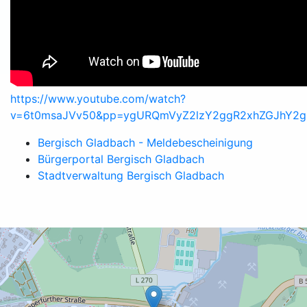
https://www.youtube.com/watch?
v=6t0msaJVv50&pp=ygURQmVyZ2lzY2ggR2xhZGJhY2
Bergisch Gladbach - Meldebescheinigung
Bürgerportal Bergisch Gladbach
Stadtverwaltung Bergisch Gladbach