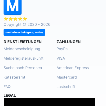
⭐⭐⭐⭐⭐
Copyright © 2020 - 2026
meldebescheinigung.online
DIENSTLEISTUNGEN
ZAHLUNGEN
Meldebescheinigung
PayPal
Melderegisterauskunft
VISA
Suche nach Personen
American Express
Katasteramt
Mastercard
FAQ
Lastschrift
LEGAL
Impressum