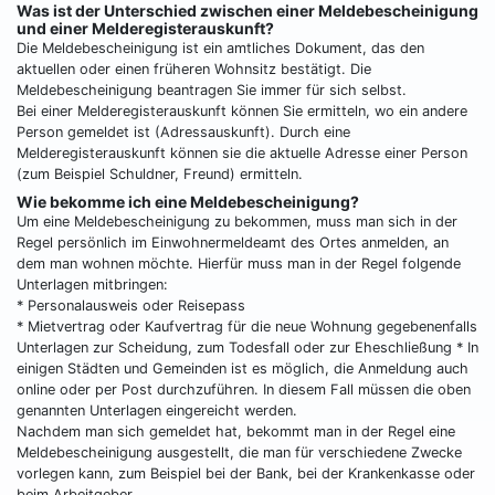
Was ist der Unterschied zwischen einer Meldebescheinigung
und einer Melderegisterauskunft?
Die Meldebescheinigung ist ein amtliches Dokument, das den
aktuellen oder einen früheren Wohnsitz bestätigt. Die
Meldebescheinigung beantragen Sie immer für sich selbst.
Bei einer Melderegisterauskunft können Sie ermitteln, wo ein andere
Person gemeldet ist (Adressauskunft). Durch eine
Melderegisterauskunft können sie die aktuelle Adresse einer Person
(zum Beispiel Schuldner, Freund) ermitteln.
Wie bekomme ich eine Meldebescheinigung?
Um eine Meldebescheinigung zu bekommen, muss man sich in der
Regel persönlich im Einwohnermeldeamt des Ortes anmelden, an
dem man wohnen möchte. Hierfür muss man in der Regel folgende
Unterlagen mitbringen:
* Personalausweis oder Reisepass
* Mietvertrag oder Kaufvertrag für die neue Wohnung gegebenenfalls
Unterlagen zur Scheidung, zum Todesfall oder zur Eheschließung * In
einigen Städten und Gemeinden ist es möglich, die Anmeldung auch
online oder per Post durchzuführen. In diesem Fall müssen die oben
genannten Unterlagen eingereicht werden.
Nachdem man sich gemeldet hat, bekommt man in der Regel eine
Meldebescheinigung ausgestellt, die man für verschiedene Zwecke
vorlegen kann, zum Beispiel bei der Bank, bei der Krankenkasse oder
beim Arbeitgeber.