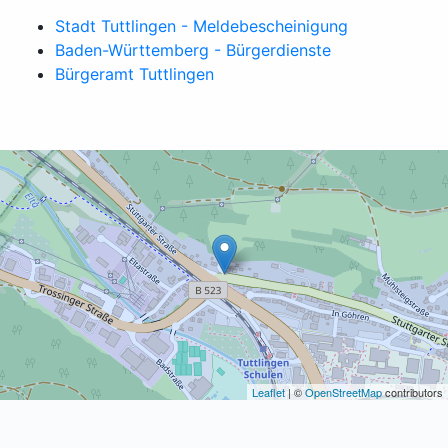
Stadt Tuttlingen - Meldebescheinigung
Baden-Württemberg - Bürgerdienste
Bürgeramt Tuttlingen
Leaflet
| ©
OpenStreetMap
contributors