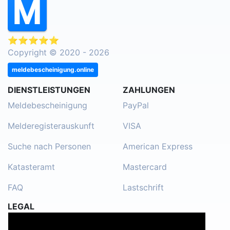
⭐⭐⭐⭐⭐
Copyright © 2020 - 2026
meldebescheinigung.online
DIENSTLEISTUNGEN
ZAHLUNGEN
Meldebescheinigung
PayPal
Melderegisterauskunft
VISA
Suche nach Personen
American Express
Katasteramt
Mastercard
FAQ
Lastschrift
LEGAL
Impressum