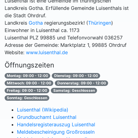
Luisenthal ist eine Gemeinde im thüringischen
Landkreis Gotha. Erfüllende Gemeinde Luisenthals ist
die Stadt Ohrdruf.
Landkreis
Gotha
regierungsbezirk! (
Thüringen
)
Einwohner in Luisenthal ca. 1173
Luisenthal PLZ 99885 und Telefonvorwahl 036257
Adresse der Gemeinde: Marktplatz 1, 99885 Ohrdruf
Website:
www.luisenthal.de
Öffnungszeiten
Montag: 09:00 - 12:00
Dienstag: 09:00 - 12:00
Mittwoch: 09:00 - 12:00
Donnerstag: 09:00 - 12:00
Freitag: 09:00 - 12:00
Samstag: Geschlossen
Sonntag: Geschlossen
Luisenthal (Wikipedia)
Grundbuchamt Luisenthal
Handelsregisterauszug Luisenthal
Meldebescheinigung Großrosseln