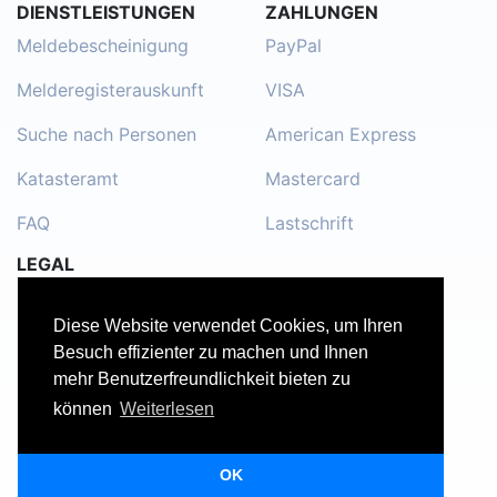
DIENSTLEISTUNGEN
ZAHLUNGEN
Meldebescheinigung
PayPal
Melderegisterauskunft
VISA
Suche nach Personen
American Express
Katasteramt
Mastercard
FAQ
Lastschrift
LEGAL
Impressum
Diese Website verwendet Cookies, um Ihren
Kontakt
Besuch effizienter zu machen und Ihnen
mehr Benutzerfreundlichkeit bieten zu
Datenschutzerklärung
können
Weiterlesen
Nutzungsbedingungen
OK