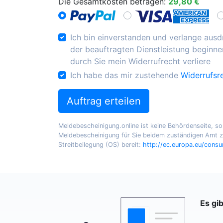
Die Gesamtkosten betragen:
29,80 €
Ich bin einverstanden und verlange ausdr
der beauftragten Dienstleistung beginnen
durch Sie mein Widerrufrecht verliere
Ich habe das mir zustehende
Widerrufsr
Auftrag erteilen
Meldebescheinigung.online ist keine Behördenseite, sond
Meldebescheinigung für Sie beidem zuständigen Amt zu
Streitbeilegung (OS) bereit:
http://ec.europa.eu/cons
Es gi