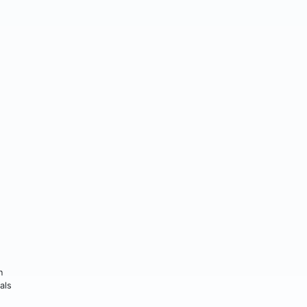
n
als