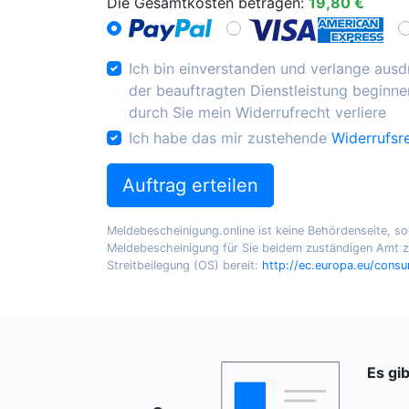
Die Gesamtkosten betragen:
19,80 €
Ich bin einverstanden und verlange ausdr
der beauftragten Dienstleistung beginnen
durch Sie mein Widerrufrecht verliere
Ich habe das mir zustehende
Widerrufsr
Auftrag erteilen
Meldebescheinigung.online ist keine Behördenseite, sond
Meldebescheinigung für Sie beidem zuständigen Amt zu
Streitbeilegung (OS) bereit:
http://ec.europa.eu/cons
Es gi