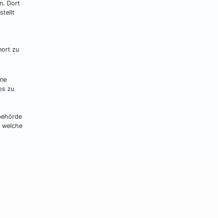
n. Dort
tellt
nort zu
ine
os zu
ebehörde
d welche