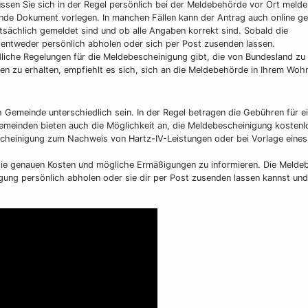
en Sie sich in der Regel persönlich bei der Meldebehörde vor Ort melde
nde Dokument vorlegen. In manchen Fällen kann der Antrag auch online ges
tsächlich gemeldet sind und ob alle Angaben korrekt sind. Sobald die
 entweder persönlich abholen oder sich per Post zusenden lassen.
dliche Regelungen für die Meldebescheinigung gibt, die von Bundesland zu
n zu erhalten, empfiehlt es sich, sich an die Meldebehörde in Ihrem Woh
 Gemeinde unterschiedlich sein. In der Regel betragen die Gebühren für e
meinden bieten auch die Möglichkeit an, die Meldebescheinigung kostenl
scheinigung zum Nachweis von Hartz-IV-Leistungen oder bei Vorlage eines
 die genauen Kosten und mögliche Ermäßigungen zu informieren. Die Meld
gung persönlich abholen oder sie dir per Post zusenden lassen kannst un