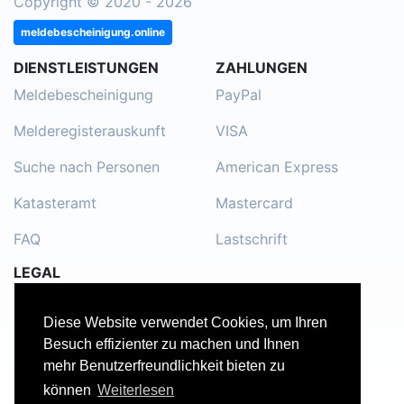
Copyright © 2020 - 2026
meldebescheinigung.online
DIENSTLEISTUNGEN
ZAHLUNGEN
Meldebescheinigung
PayPal
Melderegisterauskunft
VISA
Suche nach Personen
American Express
Katasteramt
Mastercard
FAQ
Lastschrift
LEGAL
Impressum
Diese Website verwendet Cookies, um Ihren
Kontakt
Besuch effizienter zu machen und Ihnen
mehr Benutzerfreundlichkeit bieten zu
Datenschutzerklärung
können
Weiterlesen