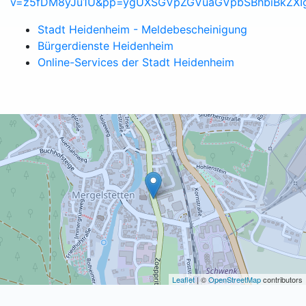
v=z5fDM8yJu1U&pp=ygUXSGVpZGVuaGVpbSBhbiBkZXI
Stadt Heidenheim - Meldebescheinigung
Bürgerdienste Heidenheim
Online-Services der Stadt Heidenheim
Leaflet
| ©
OpenStreetMap
contributors