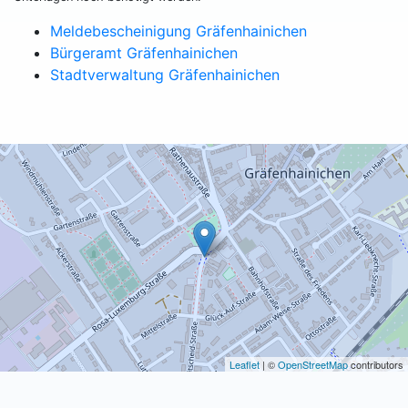
Meldebescheinigung Gräfenhainichen
Bürgeramt Gräfenhainichen
Stadtverwaltung Gräfenhainichen
Leaflet
| ©
OpenStreetMap
contributors