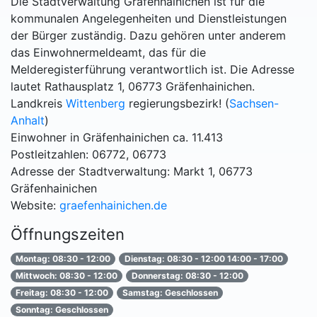
Die Stadtverwaltung Gräfenhainichen ist für die
kommunalen Angelegenheiten und Dienstleistungen
der Bürger zuständig. Dazu gehören unter anderem
das Einwohnermeldeamt, das für die
Melderegisterführung verantwortlich ist. Die Adresse
lautet Rathausplatz 1, 06773 Gräfenhainichen.
Landkreis
Wittenberg
regierungsbezirk! (
Sachsen-
Anhalt
)
Einwohner in Gräfenhainichen ca. 11.413
Postleitzahlen: 06772, 06773
Adresse der Stadtverwaltung: Markt 1, 06773
Gräfenhainichen
Website:
graefenhainichen.de
Öffnungszeiten
Montag: 08:30 - 12:00
Dienstag: 08:30 - 12:00 14:00 - 17:00
Mittwoch: 08:30 - 12:00
Donnerstag: 08:30 - 12:00
Freitag: 08:30 - 12:00
Samstag: Geschlossen
Sonntag: Geschlossen