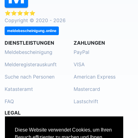
⭐⭐⭐⭐⭐
Copyright © 2020 - 2026
meldebescheinigung.online
DIENSTLEISTUNGEN
ZAHLUNGEN
Meldebescheinigung
PayPal
Melderegisterauskunft
VISA
Suche nach Personen
American Express
Katasteramt
Mastercard
FAQ
Lastschrift
LEGAL
Impressum
Diese Website verwendet Cookies, um Ihren
Kontakt
Besuch effizienter zu machen und Ihnen