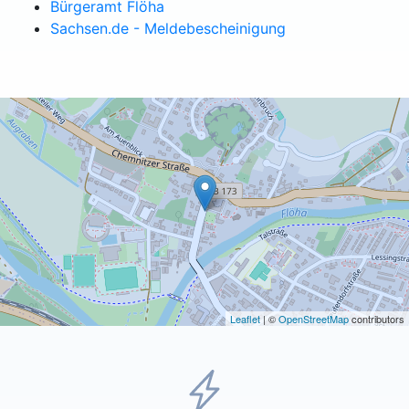
Bürgeramt Flöha
Sachsen.de - Meldebescheinigung
Leaflet
| ©
OpenStreetMap
contributors