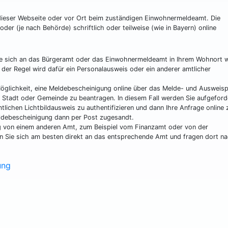
f dieser Webseite oder vor Ort beim zuständigen Einwohnermeldeamt. Die
der (je nach Behörde) schriftlich oder teilweise (wie in Bayern) online
e sich an das Bürgeramt oder das Einwohnermeldeamt in Ihrem Wohnort 
 der Regel wird dafür ein Personalausweis oder ein anderer amtlicher
glichkeit, eine Meldebescheinigung online über das Melde- und Ausweisp
n Stadt oder Gemeinde zu beantragen. In diesem Fall werden Sie aufgeford
lichen Lichtbildausweis zu authentifizieren und dann Ihre Anfrage online 
eldebescheinigung dann per Post zugesandt.
ng von einem anderen Amt, zum Beispiel vom Finanzamt oder von der
n Sie sich am besten direkt an das entsprechende Amt und fragen dort na
ung