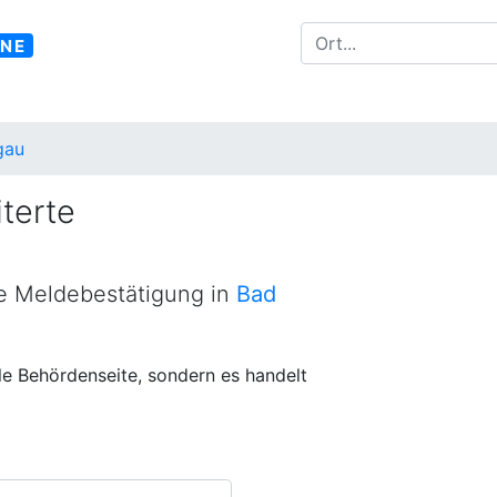
INE
gau
terte
ne Meldebestätigung in
Bad
lle Behördenseite, sondern es handelt