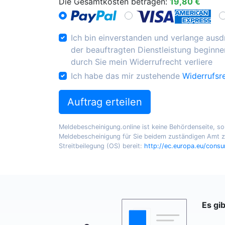
Die Gesamtkosten betragen:
19,80 €
Ich bin einverstanden und verlange ausdr
der beauftragten Dienstleistung beginnen
durch Sie mein Widerrufrecht verliere
Ich habe das mir zustehende
Widerrufsr
Auftrag erteilen
Meldebescheinigung.online ist keine Behördenseite, sond
Meldebescheinigung für Sie beidem zuständigen Amt zu
Streitbeilegung (OS) bereit:
http://ec.europa.eu/cons
Es gi