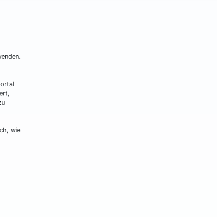
wenden.
ortal
ert,
zu
ch, wie