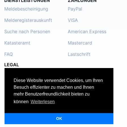
DIENSTLEISTUNGEN
ZAHLUNGEN
Meldebescheinigung
PayPal
Melderegisterauskunft
VISA
Suche nach Personen
American Express
Katasteramt
Mastercard
FAQ
Lastschrift
LEGAL
Impressum
Diese Website verwendet Cookies, um Ihren
Kontakt
Besuch effizienter zu machen und Ihnen
mehr Benutzerfreundlichkeit bieten zu
Datenschutzerklärung
können
Weiterlesen
Nutzungsbedingungen
OK