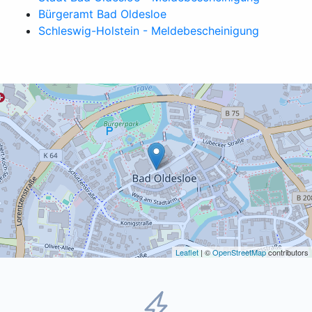
Bürgeramt Bad Oldesloe
Schleswig-Holstein - Meldebescheinigung
Leaflet
| ©
OpenStreetMap
contributors