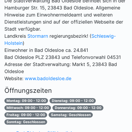
Die Stadtverwaltung Bad Oldesloe befindet sich in der
Hamburger Str. 15, 23843 Bad Oldesloe. Allgemeine
Hinweise zum Einwohnermeldeamt und weiteren
Dienstleistungen sind auf der offiziellen Webseite der
Stadt verfügbar.
Landkreis
Stormarn
regierungsbezirk! (
Schleswig-
Holstein
)
Einwohner in Bad Oldesloe ca. 24.841
Bad Oldesloe PLZ 23843 und Telefonvorwahl 04531
Adresse der Stadtverwaltung: Markt 5, 23843 Bad
Oldesloe
Website:
www.badoldesloe.de
Öffnungszeiten
Montag: 09:00 - 12:00
Dienstag: 09:00 - 12:00
Mittwoch: 09:00 - 12:00
Donnerstag: 09:00 - 12:00
Freitag: 09:00 - 12:00
Samstag: Geschlossen
Sonntag: Geschlossen