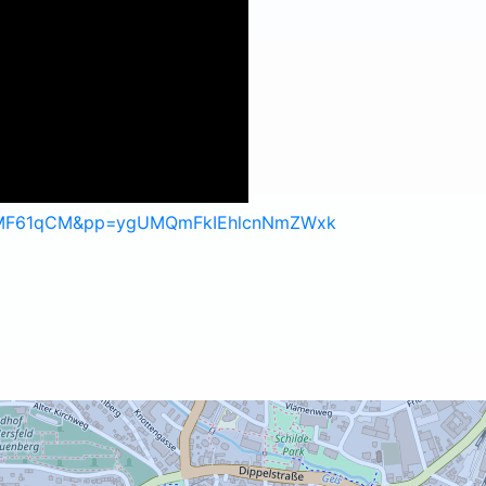
fWMF61qCM&pp=ygUMQmFkIEhlcnNmZWxk