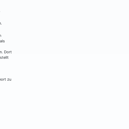
r
n.
n
als
n. Dort
tellt
nort zu