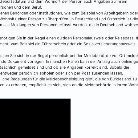
m Geburtsdatum und dem Wohnort der Person auch Angaben zu ihrem
ersonen und dem Beruf.
enen Behörden oder Institutionen, wie zum Beispiel von Arbeitgebern ode
Wohnsitz einer Person zu überprüfen. In Deutschland und Östereich ist die
m alle Meldungen von Personen erfasst werden, die in Deutschland wohne
ötigen Sie in der Regel einen gültigen Personalausweis oder Reisepass. I
ent, zum Beispiel ein Führerschein oder ein Sozialversicherungsausweis, 
en Sie sich in der Regel persönlich bei der Meldebehörde vor Ort melde
nde Dokument vorlegen. In manchen Fällen kann der Antrag auch online ges
tsächlich gemeldet sind und ob alle Angaben korrekt sind. Sobald die
 entweder persönlich abholen oder sich per Post zusenden lassen.
dliche Regelungen für die Meldebescheinigung gibt, die von Bundesland zu
n zu erhalten, empfiehlt es sich, sich an die Meldebehörde in Ihrem Woh