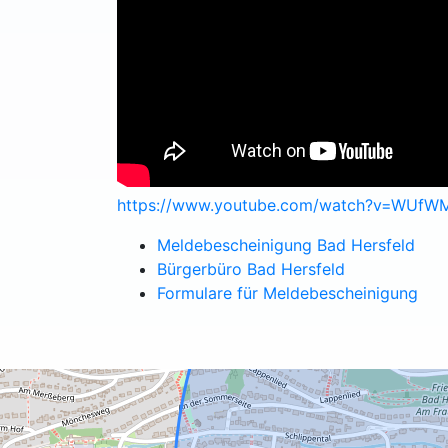
https://www.youtube.com/watch?v=WU
Meldebescheinigung Bad Hersfeld
Bürgerbüro Bad Hersfeld
Formulare für Meldebescheinigung