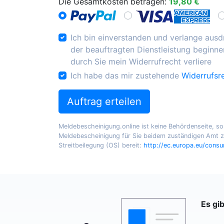
Die Gesamtkosten betragen:
19,80 €
Ich bin einverstanden und verlange ausdr
der beauftragten Dienstleistung beginnen
durch Sie mein Widerrufrecht verliere
Ich habe das mir zustehende
Widerrufsr
Auftrag erteilen
Meldebescheinigung.online ist keine Behördenseite, sond
Meldebescheinigung für Sie beidem zuständigen Amt zu
Streitbeilegung (OS) bereit:
http://ec.europa.eu/cons
Es gi