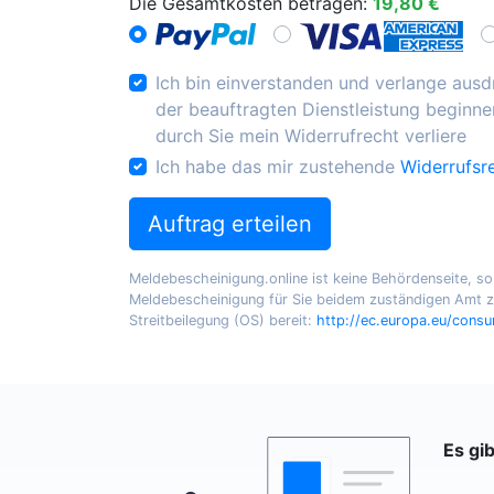
Die Gesamtkosten betragen:
19,80 €
Ich bin einverstanden und verlange ausdr
der beauftragten Dienstleistung beginnen
durch Sie mein Widerrufrecht verliere
Ich habe das mir zustehende
Widerrufsr
Auftrag erteilen
Meldebescheinigung.online ist keine Behördenseite, sond
Meldebescheinigung für Sie beidem zuständigen Amt zu
Streitbeilegung (OS) bereit:
http://ec.europa.eu/cons
Es gi