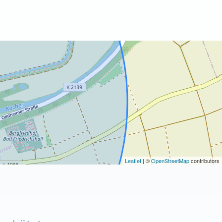
Leaflet
| ©
OpenStreetMap
contributors