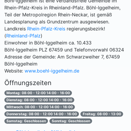
Böhl-Iggelheim ist eine verbandsfreie Gemeinde im
Rhein-Pfalz-Kreis in Rheinland-Pfalz. Böhl-Iggelheim,
Teil der Metropolregion Rhein-Neckar, ist gemäß
Landesplanung als Grundzentrum ausgewiesen.
Landkreis
Rhein-Pfalz-Kreis
regierungsbezirk!
(
Rheinland-Pfalz
)
Einwohner in Böhl-Iggelheim ca. 10.433
Böhl-Iggelheim PLZ 67459 und Telefonvorwahl 06324
Adresse der Gemeinde: Am Schwarzweiher 7, 67459
Böhl-Iggelheim
Website:
www.boehl-iggelheim.de
Öffnungszeiten
Montag: 08:00 - 12:00 14:00 - 16:00
Dienstag: 08:00 - 12:00 14:00 - 16:00
Mittwoch: 08:00 - 12:00 14:00 - 16:00
Donnerstag: 08:00 - 12:00 14:00 - 16:00
Freitag: 08:00 - 13:00
Samstag: Geschlossen
Sonntag: Geschlossen