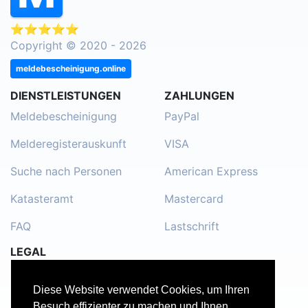
⭐⭐⭐⭐⭐
Copyright © 2020 - 2026
meldebescheinigung.online
DIENSTLEISTUNGEN
ZAHLUNGEN
Meldebescheinigung
PayPal
Melderegisterauskunft
VISA
Suche nach Personen
American Express
Katasteramt
Mastercard
FAQ
Lastschrift
LEGAL
Impressum
Diese Website verwendet Cookies, um Ihren
Kontakt
Besuch effizienter zu machen und Ihnen