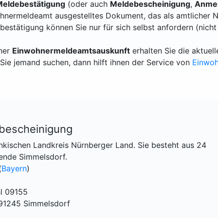
eldebestätigung
(oder auch
Meldebescheinigung
,
Anmel
hnermeldeamt ausgestelltes Dokument, das als amtlicher N
bestätigung können Sie nur für sich selbst anfordern (nicht
iner
Einwohnermeldeamtsauskunft
erhalten Sie die aktue
Sie jemand suchen, dann hilft ihnen der Service von
Einwo
bescheinigung
nkischen Landkreis Nürnberger Land. Sie besteht aus 24
ende Simmelsdorf.
(
Bayern
)
l 09155
 91245 Simmelsdorf