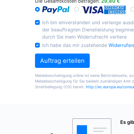
Die Gesamtkosten betragen:
29,80 €
Ich bin einverstanden und verlange ausdr
der beauftragten Dienstleistung beginnen
durch Sie mein Widerrufrecht verliere
Ich habe das mir zustehende
Widerrufsr
Auftrag erteilen
Meldebescheinigung.online ist keine Behördenseite, sond
Meldebescheinigung für Sie beidem zuständigen Amt zu
Streitbeilegung (OS) bereit:
http://ec.europa.eu/cons
Es gi