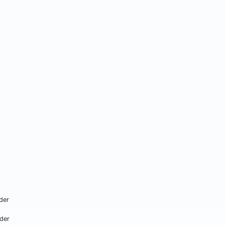
der
der