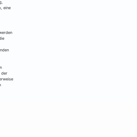
g,
, eine
 werden
die
enden
n
 der
erweise
n