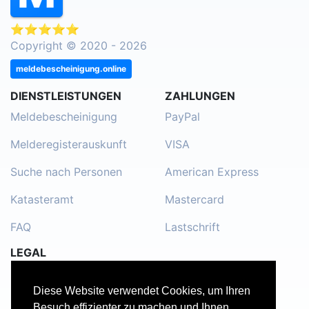
⭐⭐⭐⭐⭐
Copyright © 2020 - 2026
meldebescheinigung.online
DIENSTLEISTUNGEN
ZAHLUNGEN
Meldebescheinigung
PayPal
Melderegisterauskunft
VISA
Suche nach Personen
American Express
Katasteramt
Mastercard
FAQ
Lastschrift
LEGAL
Impressum
Diese Website verwendet Cookies, um Ihren
Kontakt
Besuch effizienter zu machen und Ihnen