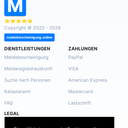
⭐⭐⭐⭐⭐
Copyright © 2020 - 2026
meldebescheinigung.online
DIENSTLEISTUNGEN
ZAHLUNGEN
Meldebescheinigung
PayPal
Melderegisterauskunft
VISA
Suche nach Personen
American Express
Katasteramt
Mastercard
FAQ
Lastschrift
LEGAL
Impressum