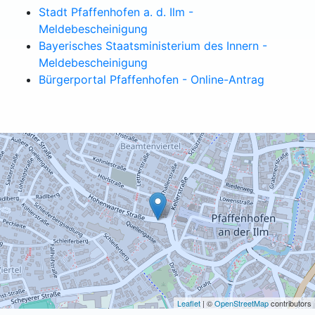
Stadt Pfaffenhofen a. d. Ilm -
Meldebescheinigung
Bayerisches Staatsministerium des Innern -
Meldebescheinigung
Bürgerportal Pfaffenhofen - Online-Antrag
Leaflet
| ©
OpenStreetMap
contributors