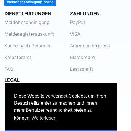
meldebescheinigung.online
DIENSTLEISTUNGEN
ZAHLUNGEN
Meldebescheinigung
PayPal
Melderegisterauskunft
VISA
Suche nach Personen
American Express
Katasteramt
Mastercard
FAQ
Lastschrift
LEGAL
Impressum
Diese Website verwendet Cookies, um Ihren
Kontakt
Besuch effizienter zu machen und Ihnen
mehr Benutzerfreundlichkeit bieten zu
Datenschutzerklärung
können
Weiterlesen
Nutzungsbedingungen