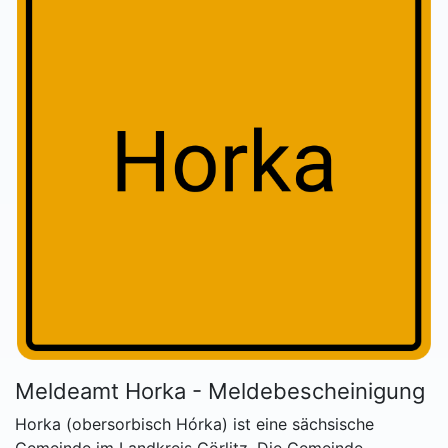
Meldeamt Horka - Meldebescheinigung
Horka (obersorbisch Hórka) ist eine sächsische